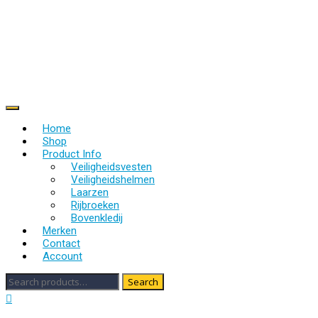
Skip
to
content
Online shoppen bij Ruitersport Jokari
Home
Shop
Product Info
Veiligheidsvesten
Veiligheidshelmen
Laarzen
Rijbroeken
Bovenkledij
Merken
Contact
Account
Search
Search
for: