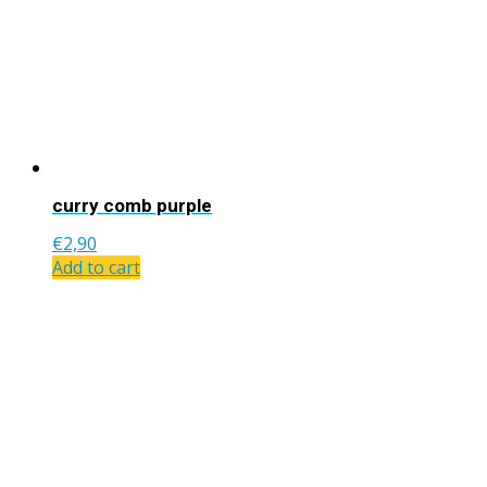
curry comb purple
€
2,90
Add to cart