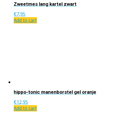
Zweetmes lang kartel zwart
€
7,95
Add to cart
hippo-tonic manenborstel gel oranje
€
12,95
Add to cart