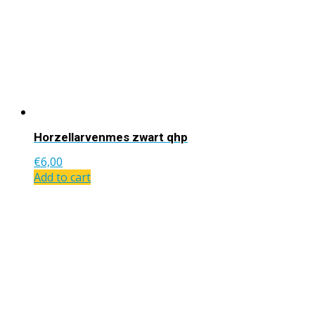
Horzellarvenmes zwart qhp
€
6,00
Add to cart