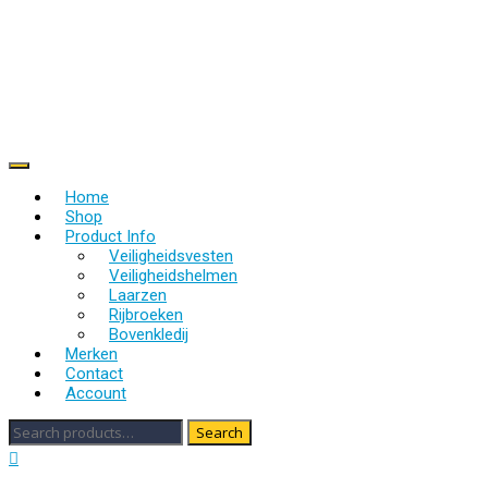
Skip
to
content
Online shoppen bij Ruitersport Jokari
Home
Shop
Product Info
Veiligheidsvesten
Veiligheidshelmen
Laarzen
Rijbroeken
Bovenkledij
Merken
Contact
Account
Search
Search
for: