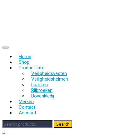
Skip
to
content
Online shoppen bij Ruitersport Jokari
Home
Shop
Product Info
Veiligheidsvesten
Veiligheidshelmen
Laarzen
Rijbroeken
Bovenkledij
Merken
Contact
Account
Search
Search
for: