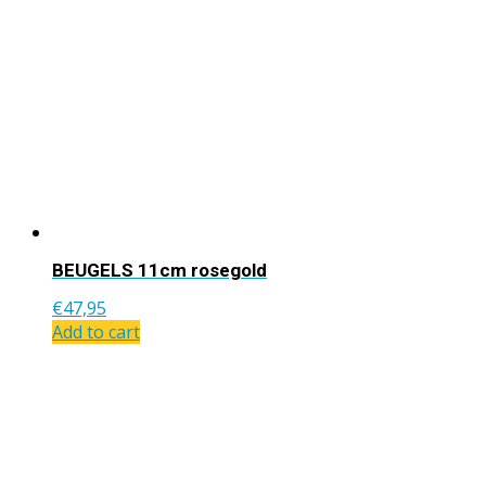
BEUGELS 11cm rosegold
€
47,95
Add to cart