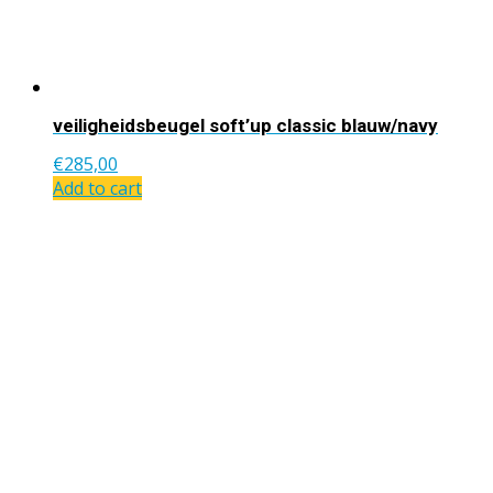
veiligheidsbeugel soft’up classic blauw/navy
€
285,00
Add to cart